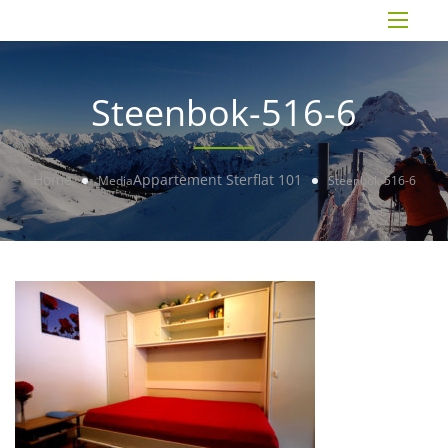
Steenbok-516-6
Home
Appartement Sterflat 101
Media
Steenbok-516-6