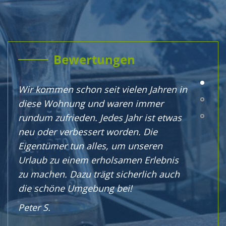
Bewertungen
Wir kommen schon seit vielen Jahren in
Dies
diese Wohnung und waren immer
wir 
rundum zufrieden. Jedes Jahr ist etwas
und 
neu oder verbessert worden. Die
- Vi
Eigentümer tun alles, um unseren
- In
Urlaub zu einem erholsamen Erlebnis
und
zu machen. Dazu trägt sicherlich auch
- Si
die schöne Umgebung bei!
Bild
- S
Peter S.
- Mo