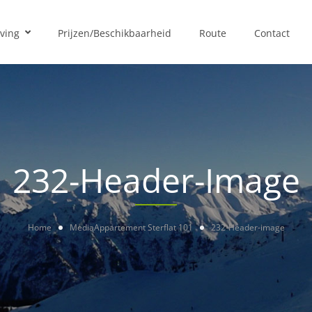
ving
Prijzen/Beschikbaarheid
Route
Contact
232-Header-Image
Home
Media
Appartement Sterflat 101
232-Header-image