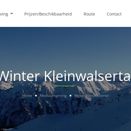
ving
Prijzen/Beschikbaarheid
Route
Contact
Winter Kleinwalserta
Home
Media
Omgeving
Winter Kleinwalsertal