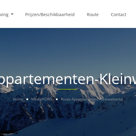
ving
Prijzen/Beschikbaarheid
Route
Contact
ppartementen-Kleinw
Home
Media
HOME
Route-Appartementen-Kleinwalsertal