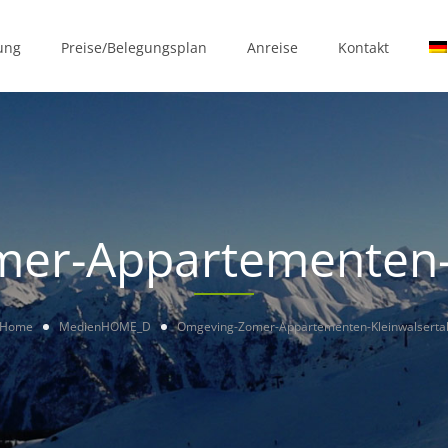
ung
Preise/Belegungsplan
Anreise
Kontakt
er-Appartementen-K
Home
Medien
HOME_D
Omgeving-Zomer-Appartementen-Kleinwalserta