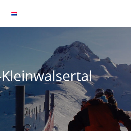
leinwalsertal
l