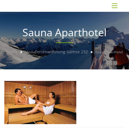
Sauna Aparthotel
Home
Ferienwohnung Gämse 232
Media
sauna Aparthotel