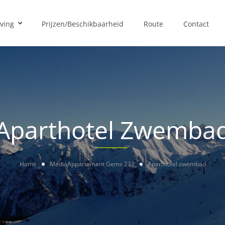
ving
Prijzen/Beschikbaarheid
Route
Contact
Aparthotel Zwemba
Home
Media
Appartement Gems 232
Aparthotel zwembad